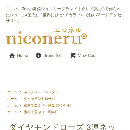
ニコネルTokyo発信ジュエリーブランド｜クレイ(粘土)で作られ
たジュエル(宝石)。“世界にひとつ”カラフルで軽いアートアクセ
サリー。
Home
Brand Site
View Cart
ホーム
>
ネックレス・ペンダント
ホーム
>
ダイヤモンドローズ
ホーム
>
素材で選ぶ
>
14金 gold-filled
ホーム
>
素材で選ぶ
>
天然石
ダイヤモンドローズ 3連ネッ